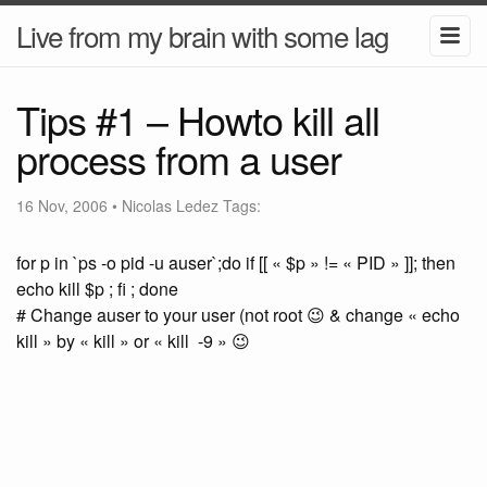
Live from my brain with some lag
Tips #1 – Howto kill all
process from a user
16 Nov, 2006
•
Nicolas Ledez
Tags:
for p in `ps -o pid -u auser`;do if [[ « $p » != « PID » ]]; then
echo kill $p ; fi ; done
# Change auser to your user (not root 😉 & change « echo
kill » by « kill » or « kill -9 » 😉