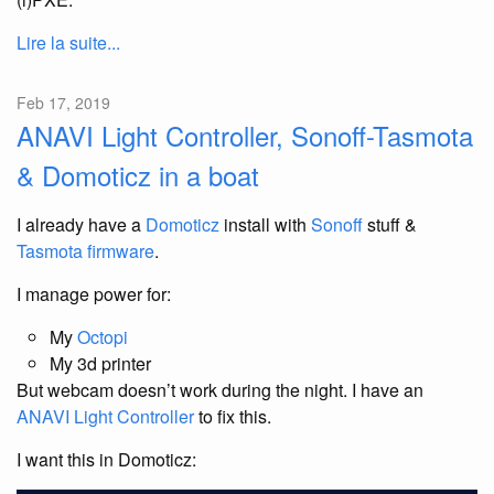
Lire la suite...
Feb 17, 2019
ANAVI Light Controller, Sonoff-Tasmota
& Domoticz in a boat
I already have a
Domoticz
install with
Sonoff
stuff &
Tasmota firmware
.
I manage power for:
My
Octopi
My 3d printer
But webcam doesn’t work during the night. I have an
ANAVI Light Controller
to fix this.
I want this in Domoticz: